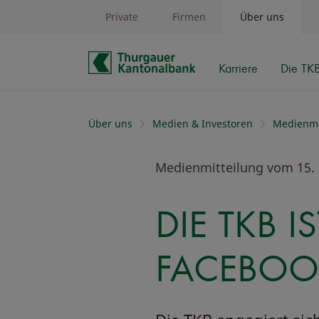
Private
Firmen
Über uns
Karriere
Die TK
Schnelle Navigation
Über uns
Medien & Investoren
Medienmi
Medienmitteilung vom 15.
DIE TKB I
FACEBOO