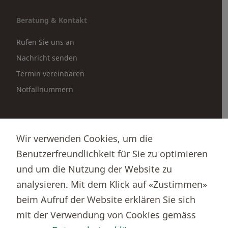
Beratung & Kontakt
Rufen Sie uns an
Nachricht senden
Termin vereinbaren
Notfallnummern
Partnerportale
Wir verwenden Cookies, um die
Immobilienportal newhome
Benutzerfreundlichkeit für Sie zu optimieren
Börsenportal Yourmoney
und um die Nutzung der Website zu
analysieren. Mit dem Klick auf «Zustimmen»
beim Aufruf der Website erklären Sie sich
Thurgauer Kantonalbank
mit der Verwendung von Cookies gemäss
Bankenclearingnr.
784