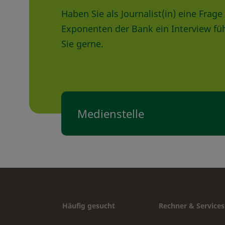
Haben Sie als Journalist(in) eine Fra
Exponenten der Bank ein Interview fü
Sie gerne.
Medienstelle
Häufig gesucht
Rechner & Services