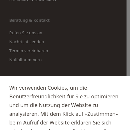
Beratung & Kontakt
Rufen Sie uns an
Nachricht senden
Termin vereinbaren
Notfallnummern
Partnerportale
Wir verwenden Cookies, um die
Immobilienportal newhome
Benutzerfreundlichkeit für Sie zu optimieren
Börsenportal Yourmoney
und um die Nutzung der Website zu
analysieren. Mit dem Klick auf «Zustimmen»
beim Aufruf der Website erklären Sie sich
Thurgauer Kantonalbank