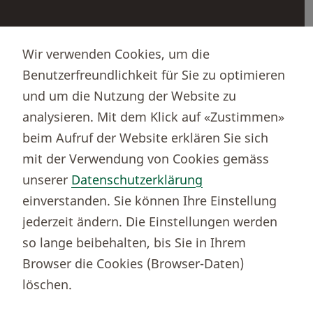
Partnerportale
Wir verwenden Cookies, um die
Immobilienportal newhome
Benutzerfreundlichkeit für Sie zu optimieren
Börsenportal Yourmoney
und um die Nutzung der Website zu
analysieren. Mit dem Klick auf «Zustimmen»
beim Aufruf der Website erklären Sie sich
Thurgauer Kantonalbank
mit der Verwendung von Cookies gemäss
Bankenclearingnr.
784
unserer
Datenschutzerklärung
BIC (SWIFT)
KBTGCH22
einverstanden. Sie können Ihre Einstellung
Weitere TKB Nummern
jederzeit ändern. Die Einstellungen werden
Rechtliche Hinweise
so lange beibehalten, bis Sie in Ihrem
Barrierefreiheit
Browser die Cookies (Browser-Daten)
Cookie-Einstellungen
löschen.