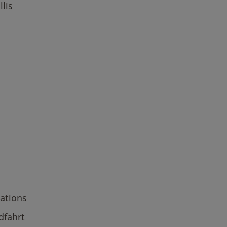
lis
ations
dfahrt