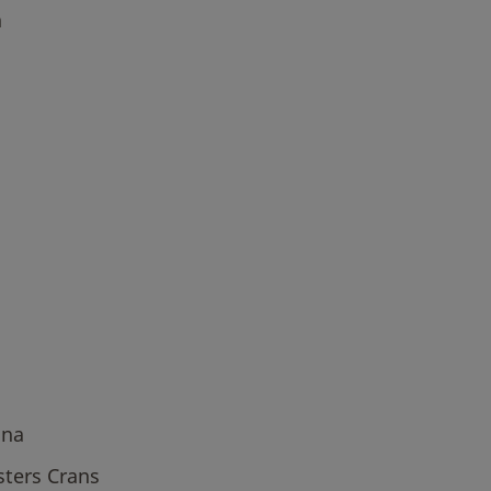
n
ana
ters Crans