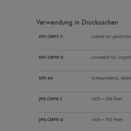
Verwendung in Drucksachen
EPS CMYC C
coated für gestrich
EPS CMYK U
uncoated für ungest
EPS sw
Schwarzweiss, skali
JPG CMYK C
1635 × 355 Pixel
JPG CMYK U
1635 × 355 Pixel