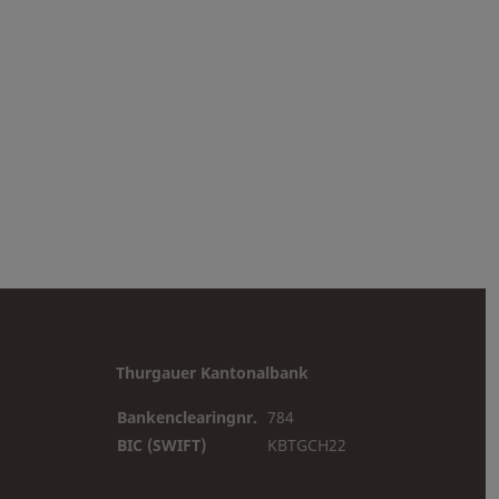
Thurgauer Kantonalbank
Bankenclearingnr.
784
BIC (SWIFT)
KBTGCH22