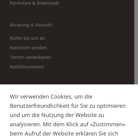
Formulare & Downloads
Beratung & Kontakt
Rufen Sie uns an
Nachricht senden
Termin vereinbaren
Notfallnummern
Partnerportale
Wir verwenden Cookies, um die
Immobilienportal newhome
Benutzerfreundlichkeit für Sie zu optimieren
Börsenportal Yourmoney
und um die Nutzung der Website zu
analysieren. Mit dem Klick auf «Zustimmen»
beim Aufruf der Website erklären Sie sich
Thurgauer Kantonalbank