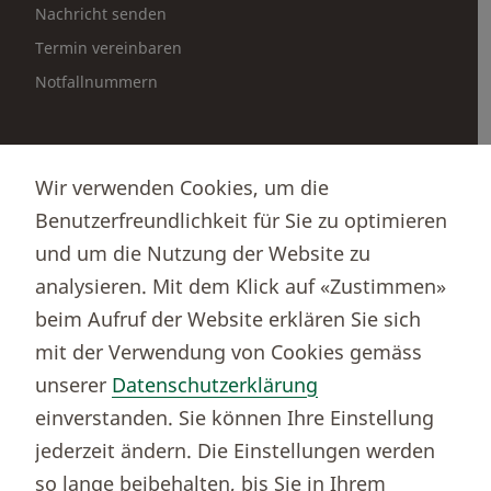
Nachricht senden
Termin vereinbaren
Notfallnummern
Partnerportale
Wir verwenden Cookies, um die
Immobilienportal newhome
Benutzerfreundlichkeit für Sie zu optimieren
Börsenportal Yourmoney
und um die Nutzung der Website zu
analysieren. Mit dem Klick auf «Zustimmen»
beim Aufruf der Website erklären Sie sich
Thurgauer Kantonalbank
mit der Verwendung von Cookies gemäss
Bankenclearingnr.
784
unserer
Datenschutzerklärung
BIC (SWIFT)
KBTGCH22
einverstanden. Sie können Ihre Einstellung
Weitere TKB Nummern
jederzeit ändern. Die Einstellungen werden
Rechtliche Hinweise
so lange beibehalten, bis Sie in Ihrem