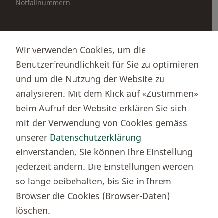
Notfallnummern
Partnerportale
Wir verwenden Cookies, um die
Immobilienportal newhome
Benutzerfreundlichkeit für Sie zu optimieren
Börsenportal Yourmoney
und um die Nutzung der Website zu
analysieren. Mit dem Klick auf «Zustimmen»
beim Aufruf der Website erklären Sie sich
Thurgauer Kantonalbank
mit der Verwendung von Cookies gemäss
Bankenclearingnr.
784
unserer
Datenschutzerklärung
BIC (SWIFT)
KBTGCH22
einverstanden. Sie können Ihre Einstellung
Weitere TKB Nummern
jederzeit ändern. Die Einstellungen werden
Rechtliche Hinweise
so lange beibehalten, bis Sie in Ihrem
Barrierefreiheit
Browser die Cookies (Browser-Daten)
Cookie-Einstellungen
löschen.