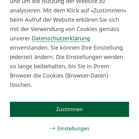
und um die Nutzung der Website zu
analysieren. Mit dem Klick auf «Zustimmen»
beim Aufruf der Website erklären Sie sich
Thurgauer Kantonalbank
mit der Verwendung von Cookies gemäss
Bankenclearingnr.
784
unserer
Datenschutzerklärung
BIC (SWIFT)
KBTGCH22
einverstanden. Sie können Ihre Einstellung
Weitere TKB Nummern
jederzeit ändern. Die Einstellungen werden
Rechtliche Hinweise
so lange beibehalten, bis Sie in Ihrem
Barrierefreiheit
Browser die Cookies (Browser-Daten)
Cookie-Einstellungen
löschen.
Zustimmen
Facebook
Instagram
TikTok
Youtube
Linkedin
Kununu
Einstellungen
© 2026 Thurgauer Kantonalbank