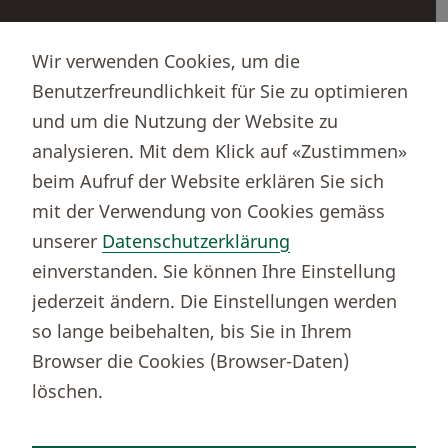
Partnerportale
Wir verwenden Cookies, um die
Immobilienportal newhome
Benutzerfreundlichkeit für Sie zu optimieren
Börsenportal Yourmoney
und um die Nutzung der Website zu
analysieren. Mit dem Klick auf «Zustimmen»
beim Aufruf der Website erklären Sie sich
Thurgauer Kantonalbank
mit der Verwendung von Cookies gemäss
Bankenclearingnr.
784
unserer
Datenschutzerklärung
BIC (SWIFT)
KBTGCH22
einverstanden. Sie können Ihre Einstellung
Weitere TKB Nummern
jederzeit ändern. Die Einstellungen werden
Rechtliche Hinweise
so lange beibehalten, bis Sie in Ihrem
Barrierefreiheit
Browser die Cookies (Browser-Daten)
Cookie-Einstellungen
löschen.