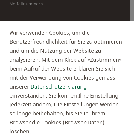
Notfallnummern
Partnerportale
Wir verwenden Cookies, um die
Immobilienportal newhome
Benutzerfreundlichkeit für Sie zu optimieren
Börsenportal Yourmoney
und um die Nutzung der Website zu
analysieren. Mit dem Klick auf «Zustimmen»
beim Aufruf der Website erklären Sie sich
Thurgauer Kantonalbank
mit der Verwendung von Cookies gemäss
Bankenclearingnr.
784
unserer
Datenschutzerklärung
BIC (SWIFT)
KBTGCH22
einverstanden. Sie können Ihre Einstellung
Weitere TKB Nummern
jederzeit ändern. Die Einstellungen werden
Rechtliche Hinweise
so lange beibehalten, bis Sie in Ihrem
Barrierefreiheit
Browser die Cookies (Browser-Daten)
Cookie-Einstellungen
löschen.