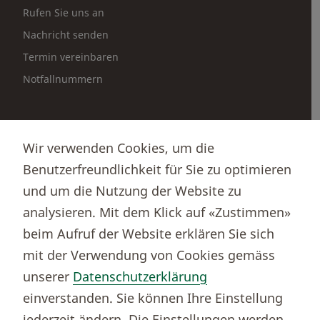
Rufen Sie uns an
Nachricht senden
Termin vereinbaren
Notfallnummern
Partnerportale
Wir verwenden Cookies, um die
Immobilienportal newhome
Benutzerfreundlichkeit für Sie zu optimieren
Börsenportal Yourmoney
und um die Nutzung der Website zu
analysieren. Mit dem Klick auf «Zustimmen»
beim Aufruf der Website erklären Sie sich
Thurgauer Kantonalbank
mit der Verwendung von Cookies gemäss
Bankenclearingnr.
784
unserer
Datenschutzerklärung
BIC (SWIFT)
KBTGCH22
einverstanden. Sie können Ihre Einstellung
Weitere TKB Nummern
jederzeit ändern. Die Einstellungen werden