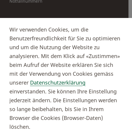
Notfallnummern
Partnerportale
Wir verwenden Cookies, um die
Immobilienportal newhome
Benutzerfreundlichkeit für Sie zu optimieren
Börsenportal Yourmoney
und um die Nutzung der Website zu
analysieren. Mit dem Klick auf «Zustimmen»
beim Aufruf der Website erklären Sie sich
Thurgauer Kantonalbank
mit der Verwendung von Cookies gemäss
Bankenclearingnr.
784
unserer
Datenschutzerklärung
BIC (SWIFT)
KBTGCH22
einverstanden. Sie können Ihre Einstellung
Weitere TKB Nummern
jederzeit ändern. Die Einstellungen werden
Rechtliche Hinweise
so lange beibehalten, bis Sie in Ihrem
Barrierefreiheit
Browser die Cookies (Browser-Daten)
Cookie-Einstellungen
löschen.